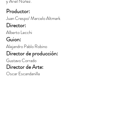
y Ariel Núñez.
Productor:
Juan Crespo/ Marcelo Altmark
Director:
Alberto Lecchi
Guion:
Alejandro Pablo Robino
Director de producción:
Gustavo Corrado
Director de Arte:
Oscar Escandanilla
Director de Vestuario
:
Camila Martínez Coronado
Asistente de Vestuario:
Matias Cicerone C
alviño
.
Peinado:
Hernan Esperante
Make up:
Mark Aranda.